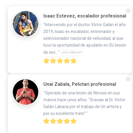
Isaac Estevez, escalador profesional
"Intervenido por el doctor Víctor Galán el año
2019, Isaac es escalador, entrenador y
5/5
14
Testimonios verificados
5/5
—
{{ initials(selectedReview.name) }}
seleccionador nacional de velocidad, al que
Todos
14
Endorsal
Google
{{testimonials ?
testimonials.raw.length.toLocal
"undefined"
eString() : ''}}
Endorsal Testimonio
{{data.property &&
Testimonios verificados
Data.property.truncateNames ?
SelectedReview.name.trim().split(" ")
Todos
{{testimonials.raw.length.toLocaleString() }}
[0] + " " +
{{platform}}
{{ platformData.testimonials.length.toLocaleString() }}
(selectedReview.name.trim().split(" ")
tuvo la oportunidad de ayudarle en SU lesión
[1] ?
SelectedReview.name.trim().split(" ")
Victor Galán
5/5
14
[1].charAt(0) + "." : "") :
SelectedReview.name}}
{{ TESTIMONIALDATA.LENGTH.TOLOCALESTRING() }}{{ SELECTEDPLATFORM != "ENDORSAL" ? " RESEÑAS" : " TESTIMONIOS" }}
{{ (selectedReview.company ?
(selectedReview.position ?
selectedReview.position + ", " +
selectedReview.company :
selectedReview.company ) :
{{data.settings.cta.text || "Learn more"}} →
Contacto →
{{ initials(testimonial.name) }}
(selectedReview.position ?
selectedReview.position : '' )).trim() }}
|
de esc..."
{{selectedReview.location}}
LEER COMPLETO
{{data.property && Data.property.truncateNames ? Testimonial.name.trim().split(" ")[0] + " " + (testimonial.name.trim().split(" ")[1] ? Testimonial.name.trim().split(" ")[1].charAt(0) + "." : "") : Testimonial.name}}
{{ (testimonial.company ? (testimonial.position ? testimonial.position + ", " + testimonial.company : testimonial.company ) : (testimonial.position ? testimonial.position : '' )).trim() }}
| {{testimonial.location}}
Doctor Victor Galan Labaca
{{ selectedReview.recency }}
Facebook Reseña
Google Reseña
Google review
{{selectedReview.source.platform}} Reseña
{{ DATA.SETTINGS.TRUNCATE && DATA.SETTINGS.TRUNCATE.ON && DATA.SETTINGS.TRUNCATE.TEXT ? DATA.SETTINGS.TRUNCATE.TEXT : "READ MORE"}}
Endorsal Testimonio
{{ testimonial.recency }}
Traumatólogo especialista en cirugía de la ma
{{data.settings.cta.text || "Learn more"}} →
{{data.property.name}}
está valorado en
{{data.average.average}}/5
por
{{data.average.total.toLocaleString()}}
Testimonios.
Unai Zabala, Pelotari profesional
Consultas:
"Operado de una lesión de fibrosis en sus 
Clínica Indautxu, Bilbao
manos hace unos años. "Gracias al Dr. Victor 
Clínica IMQ Virgen Blanca, Bilbao
Galán Labaca por el trabajo de Un artista y 
Pide una cita
por su excelente trato"."
©2021 Cirugía Mano Bilbao.